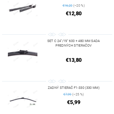
€16,20
(–20 %)
€12,80
SET C 24"/19" 600 + 480 MM SADA
PREDNÝCH STIERAČOV
€13,80
ZADNÝ STIERAČ F1-330 (330 MM)
€7,99
(–25 %)
€5,99