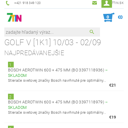
+421 918 349 120
7TIN@7TIN.SK
0
€0
GOLF V [1K1] 10/03 - 02/09
NAJPREDÁVANEJŠIE
1.
BOSCH AEROTWIN 600 + 475 MM (BO 3397118936)
–
SKLADOM
Stierače svetovej značky Bosch navrhnuté pre optimálny...
€21
2.
BOSCH AEROTWIN 600 + 475 MM (BO 3397118979)
–
SKLADOM
Stierače svetovej značky Bosch navrhnuté pre optimálny...
€19