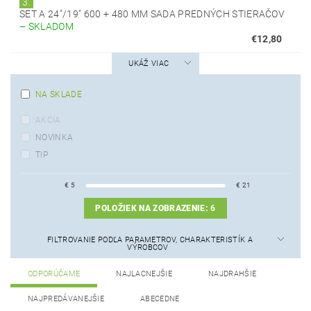
3.
SET A 24"/19" 600 + 480 MM SADA PREDNÝCH STIERAČOV
–
SKLADOM
€12,80
UKÁŽ VIAC
NA SKLADE
AKCIA
NOVINKA
TIP
€
5
€
21
POLOŽIEK NA ZOBRAZENIE:
6
FILTROVANIE PODĽA PARAMETROV, CHARAKTERISTÍK A
VÝROBCOV
ODPORÚČAME
NAJLACNEJŠIE
NAJDRAHŠIE
NAJPREDÁVANEJŠIE
ABECEDNE