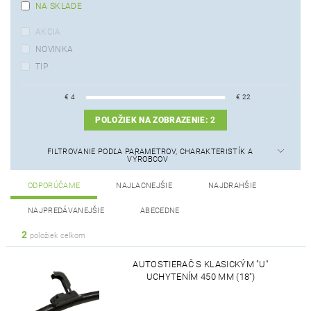
NA SKLADE
AKCIA
NOVINKA
TIP
€
4
€
22
POLOŽIEK NA ZOBRAZENIE:
2
FILTROVANIE PODĽA PARAMETROV, CHARAKTERISTÍK A
VÝROBCOV
ODPORÚČAME
NAJLACNEJŠIE
NAJDRAHŠIE
NAJPREDÁVANEJŠIE
ABECEDNE
2
položiek celkom
AUTOSTIERAČ S KLASICKÝM "U"
UCHYTENÍM 450 MM (18")