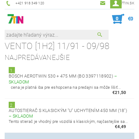
+421 918 349 120
7TIN@7TIN.SK
0
€0
VENTO [1H2] 11/91 - 09/98
NAJPREDÁVANEJŠIE
1.
BOSCH AEROTWIN 530 + 475 MM (BO 3397118902)
–
SKLADOM
cena je platná iba pre eshopcena na predajni sa môže líšiť...
€21,50
2.
AUTOSTIERAČ S KLASICKÝM "U" UCHYTENÍM 450 MM (18")
–
SKLADOM
Tento stierač je vhodný pre vozidlá s klasickým, najčastejšie sa...
€4,49