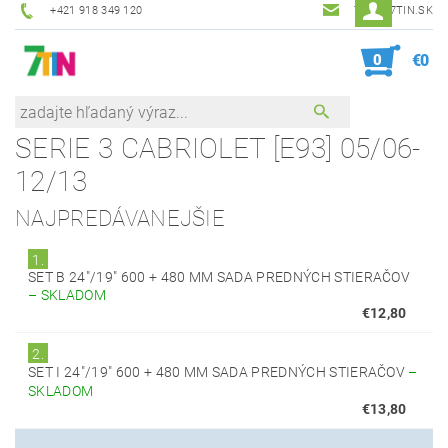
+421 918 349 120
7TIN@7TIN.SK
0
€0
SERIE 3 CABRIOLET [E93] 05/06-
12/13
NAJPREDÁVANEJŠIE
1.
SET B 24"/19" 600 + 480 MM SADA PREDNÝCH STIERAČOV
–
SKLADOM
€12,80
2.
SET I 24"/19" 600 + 480 MM SADA PREDNÝCH STIERAČOV
–
SKLADOM
€13,80