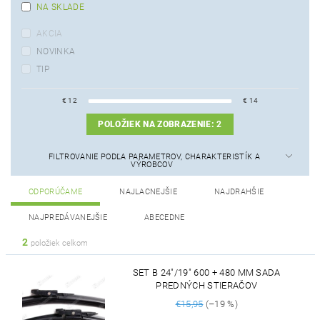
NA SKLADE
AKCIA
NOVINKA
TIP
€
12
€
14
POLOŽIEK NA ZOBRAZENIE:
2
FILTROVANIE PODĽA PARAMETROV, CHARAKTERISTÍK A
VÝROBCOV
ODPORÚČAME
NAJLACNEJŠIE
NAJDRAHŠIE
NAJPREDÁVANEJŠIE
ABECEDNE
2
položiek celkom
SET B 24"/19" 600 + 480 MM SADA
PREDNÝCH STIERAČOV
€15,95
(–19 %)