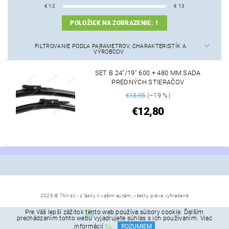
€
12
€
13
POLOŽIEK NA ZOBRAZENIE:
1
FILTROVANIE PODĽA PARAMETROV, CHARAKTERISTÍK A
VÝROBCOV
SET B 24"/19" 600 + 480 MM SADA
PREDNÝCH STIERAČOV
€15,95
(–19 %)
€12,80
2026 © 7tin.sk - z lásky k vašim autám, všetky práva vyhradené
Pre Váš lepší zážitok tento web používa súbory cookie. Ďalším
Vytvoril Shoptet
prechádzaním tohto webu vyjadrujete súhlas s ich používaním. Viac
informácií
tu
.
ROZUMIEM