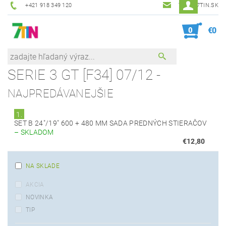
+421 918 349 120
7TIN@7TIN.SK
0
€0
SERIE 3 GT [F34] 07/12 -
NAJPREDÁVANEJŠIE
1.
SET B 24"/19" 600 + 480 MM SADA PREDNÝCH STIERAČOV
–
SKLADOM
€12,80
NA SKLADE
AKCIA
NOVINKA
TIP