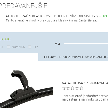
PREDÁVANEJŠIE
AUTOSTIERAČ S KLASICKÝM "U" UCHYTENÍM 480 MM (19")
–
SK
Tento stierač je vhodný pre vozidlá s klasickým, najčastejšie sa...
SKLADE
€
4
IA
NOVINKA
TIP
FILTROVANIE PODĽA PARAMETROV, CHARAKTERI
AUTOSTIERAČ S KLASICKÝM "U
Tento stierač je vhodný pre vo
najčastejšie sa vyskytujúcim 