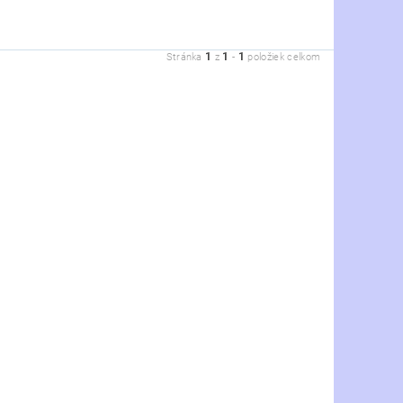
1
1
1
Stránka
z
-
položiek celkom