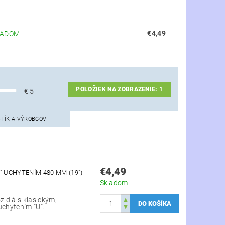
€4,49
LADOM
POLOŽIEK NA ZOBRAZENIE:
1
€
5
STÍK A VÝROBCOV
€4,49
" UCHYTENÍM 480 MM (19")
Skladom
zidlá s klasickým,
uchytením "U".