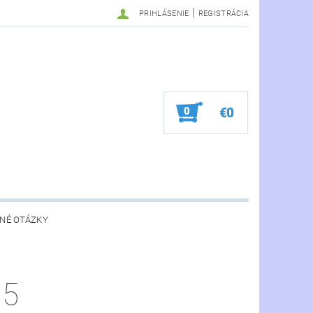
|
PRIHLÁSENIE
REGISTRÁCIA
0
€0
NÉ OTÁZKY
05