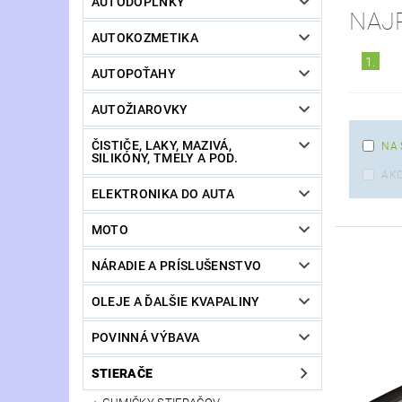
AUTODOPLNKY
NAJ
AUTOKOZMETIKA
1.
AUTOPOŤAHY
AUTOŽIAROVKY
ČISTIČE, LAKY, MAZIVÁ,
NA 
SILIKÓNY, TMELY A POD.
AKC
ELEKTRONIKA DO AUTA
MOTO
NÁRADIE A PRÍSLUŠENSTVO
OLEJE A ĎALŠIE KVAPALINY
POVINNÁ VÝBAVA
STIERAČE