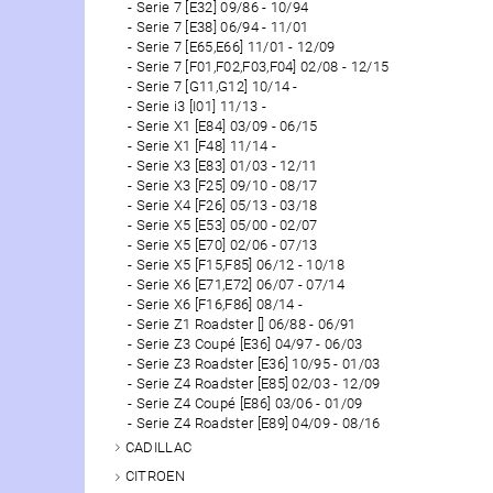
Serie 7 [E32] 09/86 - 10/94
Serie 7 [E38] 06/94 - 11/01
Serie 7 [E65,E66] 11/01 - 12/09
Serie 7 [F01,F02,F03,F04] 02/08 - 12/15
Serie 7 [G11,G12] 10/14 -
Serie i3 [I01] 11/13 -
Serie X1 [E84] 03/09 - 06/15
Serie X1 [F48] 11/14 -
Serie X3 [E83] 01/03 - 12/11
Serie X3 [F25] 09/10 - 08/17
Serie X4 [F26] 05/13 - 03/18
Serie X5 [E53] 05/00 - 02/07
Serie X5 [E70] 02/06 - 07/13
Serie X5 [F15,F85] 06/12 - 10/18
Serie X6 [E71,E72] 06/07 - 07/14
Serie X6 [F16,F86] 08/14 -
Serie Z1 Roadster [] 06/88 - 06/91
Serie Z3 Coupé [E36] 04/97 - 06/03
Serie Z3 Roadster [E36] 10/95 - 01/03
Serie Z4 Roadster [E85] 02/03 - 12/09
Serie Z4 Coupé [E86] 03/06 - 01/09
Serie Z4 Roadster [E89] 04/09 - 08/16
CADILLAC
CITROEN