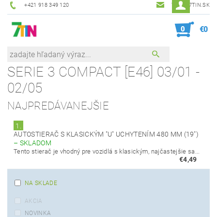
+421 918 349 120
7TIN@7TIN.SK
0
€0
SERIE 3 COMPACT [E46] 03/01 -
02/05
NAJPREDÁVANEJŠIE
1.
AUTOSTIERAČ S KLASICKÝM "U" UCHYTENÍM 480 MM (19")
–
SKLADOM
Tento stierač je vhodný pre vozidlá s klasickým, najčastejšie sa...
€4,49
NA SKLADE
AKCIA
NOVINKA