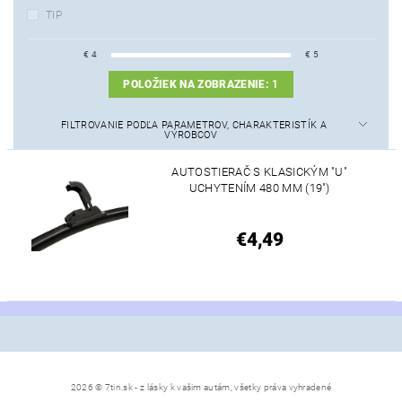
TIP
€
4
€
5
POLOŽIEK NA ZOBRAZENIE:
1
FILTROVANIE PODĽA PARAMETROV, CHARAKTERISTÍK A
VÝROBCOV
AUTOSTIERAČ S KLASICKÝM "U"
UCHYTENÍM 480 MM (19")
€4,49
2026 © 7tin.sk - z lásky k vašim autám, všetky práva vyhradené