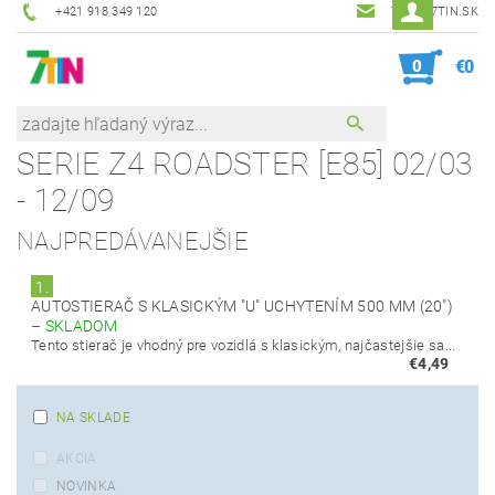
+421 918 349 120
7TIN@7TIN.SK
0
€0
SERIE Z4 ROADSTER [E85] 02/03
- 12/09
NAJPREDÁVANEJŠIE
1.
AUTOSTIERAČ S KLASICKÝM "U" UCHYTENÍM 500 MM (20")
–
SKLADOM
Tento stierač je vhodný pre vozidlá s klasickým, najčastejšie sa...
€4,49
NA SKLADE
AKCIA
NOVINKA