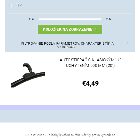
TIP
€
4
€
5
POLOŽIEK NA ZOBRAZENIE:
1
FILTROVANIE PODĽA PARAMETROV, CHARAKTERISTÍK A
VÝROBCOV
AUTOSTIERAČ S KLASICKÝM "U"
UCHYTENÍM 500 MM (20")
€4,49
2026 © 7tin.sk - z lásky k vašim autám, všetky práva vyhradené