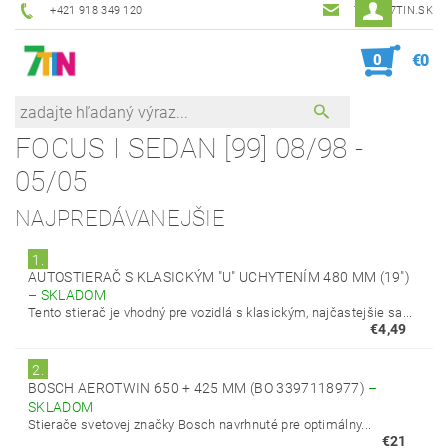
+421 918 349 120
7TIN@7TIN.SK
0
€0
FOCUS I SEDAN [99] 08/98 -
05/05
NAJPREDÁVANEJŠIE
1.
AUTOSTIERAČ S KLASICKÝM "U" UCHYTENÍM 480 MM (19")
–
SKLADOM
Tento stierač je vhodný pre vozidlá s klasickým, najčastejšie sa...
€4,49
2.
BOSCH AEROTWIN 650 + 425 MM (BO 3397118977)
–
SKLADOM
Stierače svetovej značky Bosch navrhnuté pre optimálny...
€21