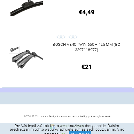
€4,49
BOSCH AEROTWIN 650 + 425 MM (BO
3397118977)
€21
2026 © 7tin.sk - z lásky k vašim autám, všetky práva vyhradené
Pre Váš lepší zážitok tento web používa súbory cookie. Ďalším
Vytvoril Shoptet
prechádzaním tohto webu vyjadrujete súhlas s ich používaním. Viac