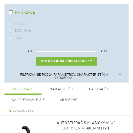
NA SKLADE
AKCIA
NOVINKA
TIP
€
4
€
21
POLOŽIEK NA ZOBRAZENIE:
2
FILTROVANIE PODĽA PARAMETROV, CHARAKTERISTÍK A
VÝROBCOV
ODPORÚČAME
NAJLACNEJŠIE
NAJDRAHŠIE
NAJPREDÁVANEJŠIE
ABECEDNE
2
položiek celkom
AUTOSTIERAČ S KLASICKÝM "U"
UCHYTENÍM 480 MM (19")