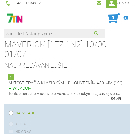
+421 918 349 120
7TIN@7TIN.SK
0
€0
MAVERICK [1EZ,1N2] 10/00 -
01/07
NAJPREDÁVANEJŠIE
1.
AUTOSTIERAČ S KLASICKÝM "U" UCHYTENÍM 480 MM (19")
–
SKLADOM
Tento stierač je vhodný pre vozidlá s klasickým, najčastejšie sa...
€4,49
NA SKLADE
AKCIA
NOVINKA