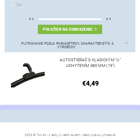
TIP
€
4
€
5
POLOŽIEK NA ZOBRAZENIE:
1
FILTROVANIE PODĽA PARAMETROV, CHARAKTERISTÍK A
VÝROBCOV
AUTOSTIERAČ S KLASICKÝM "U"
UCHYTENÍM 480 MM (19")
€4,49
2026 © 7tin.sk - z lásky k vašim autám, všetky práva vyhradené