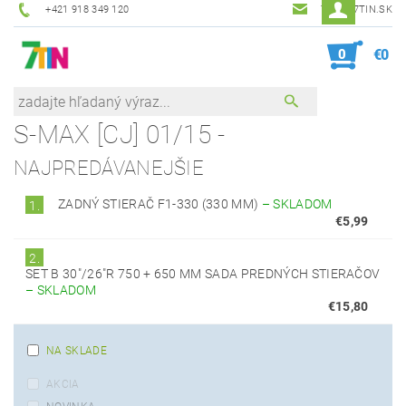
+421 918 349 120
7TIN@7TIN.SK
0
€0
S-MAX [CJ] 01/15 -
NAJPREDÁVANEJŠIE
ZADNÝ STIERAČ F1-330 (330 MM)
–
SKLADOM
1.
€5,99
2.
SET B 30"/26"R 750 + 650 MM SADA PREDNÝCH STIERAČOV
–
SKLADOM
€15,80
NA SKLADE
AKCIA