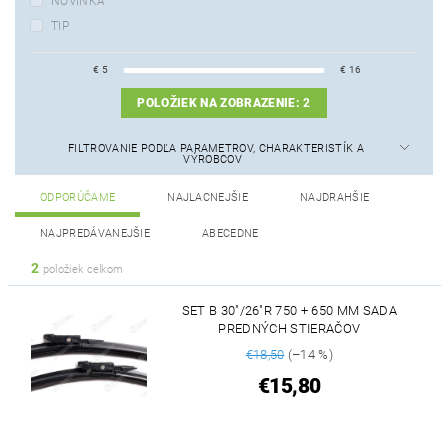
NOVINKA
TIP
€
5
€
16
POLOŽIEK NA ZOBRAZENIE:
2
FILTROVANIE PODĽA PARAMETROV, CHARAKTERISTÍK A
VÝROBCOV
ODPORÚČAME
NAJLACNEJŠIE
NAJDRAHŠIE
NAJPREDÁVANEJŠIE
ABECEDNE
2
položiek celkom
SET B 30"/26"R 750 + 650 MM SADA
PREDNÝCH STIERAČOV
€18,50
(–14 %)
€15,80