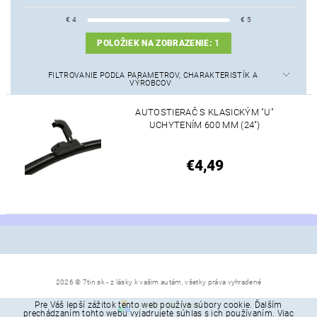
€
4
€
5
POLOŽIEK NA ZOBRAZENIE:
1
FILTROVANIE PODĽA PARAMETROV, CHARAKTERISTÍK A
VÝROBCOV
AUTOSTIERAČ S KLASICKÝM "U"
UCHYTENÍM 600 MM (24")
€4,49
2026 © 7tin.sk - z lásky k vašim autám, všetky práva vyhradené
Pre Váš lepší zážitok tento web používa súbory cookie. Ďalším
Vytvoril Shoptet
prechádzaním tohto webu vyjadrujete súhlas s ich používaním. Viac