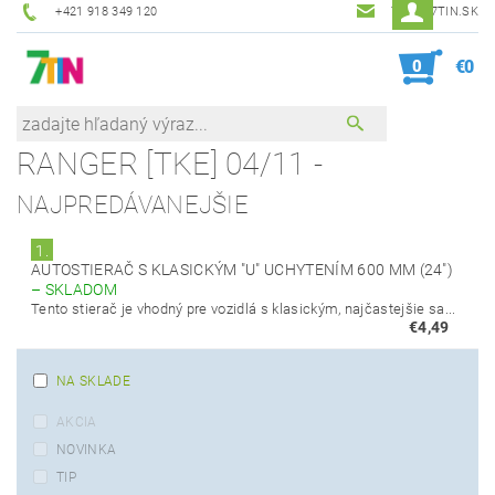
+421 918 349 120
7TIN@7TIN.SK
0
€0
RANGER [TKE] 04/11 -
NAJPREDÁVANEJŠIE
1.
AUTOSTIERAČ S KLASICKÝM "U" UCHYTENÍM 600 MM (24")
–
SKLADOM
Tento stierač je vhodný pre vozidlá s klasickým, najčastejšie sa...
€4,49
NA SKLADE
AKCIA
NOVINKA
TIP