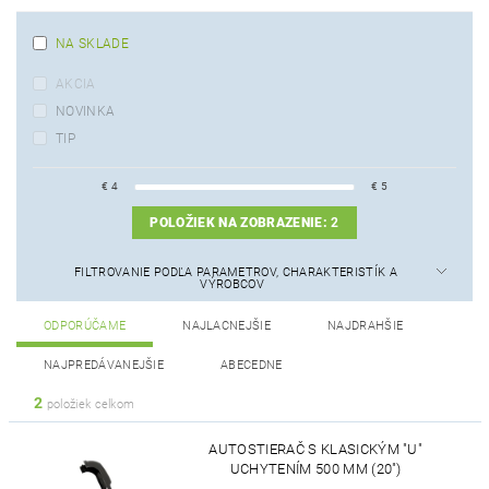
NA SKLADE
AKCIA
NOVINKA
TIP
€
4
€
5
POLOŽIEK NA ZOBRAZENIE:
2
FILTROVANIE PODĽA PARAMETROV, CHARAKTERISTÍK A
VÝROBCOV
ODPORÚČAME
NAJLACNEJŠIE
NAJDRAHŠIE
NAJPREDÁVANEJŠIE
ABECEDNE
2
položiek celkom
AUTOSTIERAČ S KLASICKÝM "U"
UCHYTENÍM 500 MM (20")