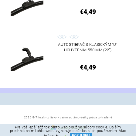
€4,49
AUTOSTIERAČ S KLASICKÝM "U"
UCHYTENÍM 550 MM (22")
€4,49
2026 © 7tin.sk - z lásky k vašim autám, všetky práva vyhradené
Pre Váš lepší zážitok tento web používa súbory cookie. Ďalším
Vytvoril Shoptet
prechádzaním tohto webu vyjadrujete súhlas s ich používaním. Viac
informácií
tu
.
ROZUMIEM