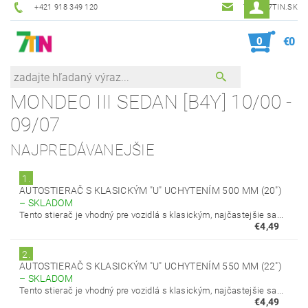
+421 918 349 120
7TIN@7TIN.SK
0
€0
MONDEO III SEDAN [B4Y] 10/00 -
09/07
NAJPREDÁVANEJŠIE
1.
AUTOSTIERAČ S KLASICKÝM "U" UCHYTENÍM 500 MM (20")
–
SKLADOM
Tento stierač je vhodný pre vozidlá s klasickým, najčastejšie sa...
€4,49
2.
AUTOSTIERAČ S KLASICKÝM "U" UCHYTENÍM 550 MM (22")
–
SKLADOM
Tento stierač je vhodný pre vozidlá s klasickým, najčastejšie sa...
€4,49