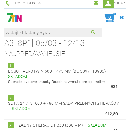
+421 918 349 120
7TIN@7TIN.SK
0
€0
A3 [8P1] 05/03 - 12/13
NAJPREDÁVANEJŠIE
1.
BOSCH AEROTWIN 600 + 475 MM (BO 3397118936)
–
SKLADOM
Stierače svetovej značky Bosch navrhnuté pre optimálny...
€21
2.
SET A 24"/19" 600 + 480 MM SADA PREDNÝCH STIERAČOV
–
SKLADOM
€12,80
ZADNÝ STIERAČ D1-330 (330 MM)
–
SKLADOM
3.