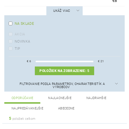
€6
UKÁŽ VIAC
NA SKLADE
AKCIA
NOVINKA
TIP
€
6
€
21
POLOŽIEK NA ZOBRAZENIE:
5
FILTROVANIE PODĽA PARAMETROV, CHARAKTERISTÍK A
VÝROBCOV
ODPORÚČAME
NAJLACNEJŠIE
NAJDRAHŠIE
NAJPREDÁVANEJŠIE
ABECEDNE
5
položiek celkom