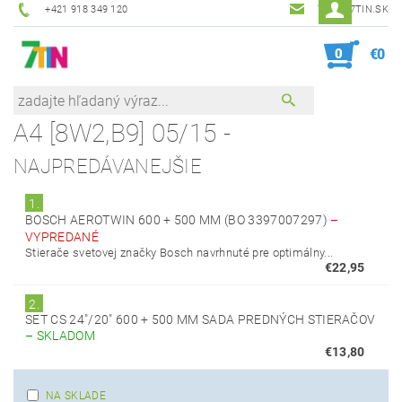
+421 918 349 120
7TIN@7TIN.SK
0
€0
A4 [8W2,B9] 05/15 -
NAJPREDÁVANEJŠIE
1.
BOSCH AEROTWIN 600 + 500 MM (BO 3397007297)
–
VYPREDANÉ
Stierače svetovej značky Bosch navrhnuté pre optimálny...
€22,95
2.
SET CS 24"/20" 600 + 500 MM SADA PREDNÝCH STIERAČOV
–
SKLADOM
€13,80
NA SKLADE