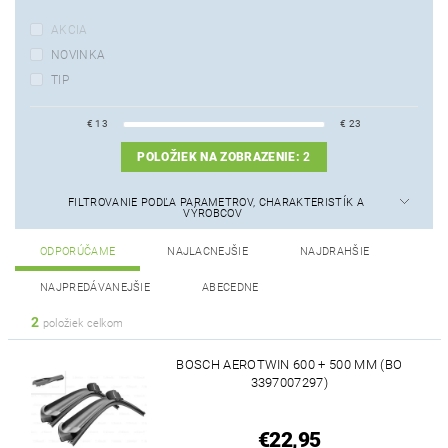
AKCIA
NOVINKA
TIP
€
13
€
23
POLOŽIEK NA ZOBRAZENIE:
2
FILTROVANIE PODĽA PARAMETROV, CHARAKTERISTÍK A
VÝROBCOV
ODPORÚČAME
NAJLACNEJŠIE
NAJDRAHŠIE
NAJPREDÁVANEJŠIE
ABECEDNE
2
položiek celkom
BOSCH AEROTWIN 600 + 500 MM (BO
3397007297)
€22,95