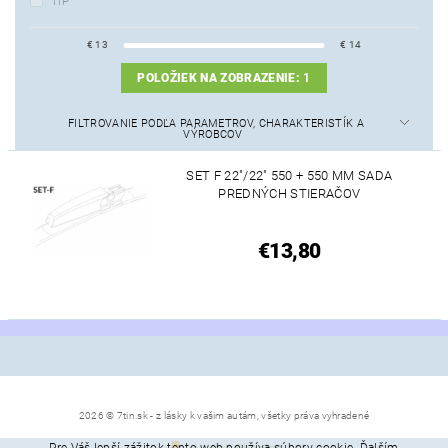
TIP
€
13
€
14
POLOŽIEK NA ZOBRAZENIE:
1
FILTROVANIE PODĽA PARAMETROV, CHARAKTERISTÍK A
VÝROBCOV
SET F 22"/22" 550 + 550 MM SADA
PREDNÝCH STIERAČOV
€13,80
2026 © 7tin.sk - z lásky k vašim autám, všetky práva vyhradené
Pre Váš lepší zážitok tento web používa súbory cookie. Ďalším