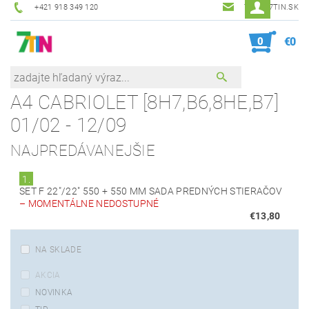
+421 918 349 120
7TIN@7TIN.SK
0
€0
A4 CABRIOLET [8H7,B6,8HE,B7]
01/02 - 12/09
NAJPREDÁVANEJŠIE
1.
SET F 22"/22" 550 + 550 MM SADA PREDNÝCH STIERAČOV
–
MOMENTÁLNE NEDOSTUPNÉ
€13,80
NA SKLADE
AKCIA
NOVINKA