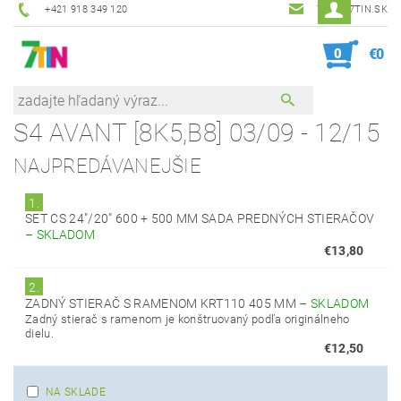
+421 918 349 120
7TIN@7TIN.SK
0
€0
S4 AVANT [8K5,B8] 03/09 - 12/15
NAJPREDÁVANEJŠIE
1.
SET CS 24"/20" 600 + 500 MM SADA PREDNÝCH STIERAČOV
–
SKLADOM
€13,80
2.
ZADNÝ STIERAČ S RAMENOM KRT110 405 MM
–
SKLADOM
Zadný stierač s ramenom je konštruovaný podľa originálneho
dielu.
€12,50
NA SKLADE