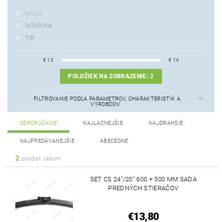
AKCIA
NOVINKA
TIP
€
12
€
14
POLOŽIEK NA ZOBRAZENIE:
2
FILTROVANIE PODĽA PARAMETROV, CHARAKTERISTÍK A
VÝROBCOV
ODPORÚČAME
NAJLACNEJŠIE
NAJDRAHŠIE
NAJPREDÁVANEJŠIE
ABECEDNE
2
položiek celkom
SET CS 24"/20" 600 + 500 MM SADA
PREDNÝCH STIERAČOV
€13,80