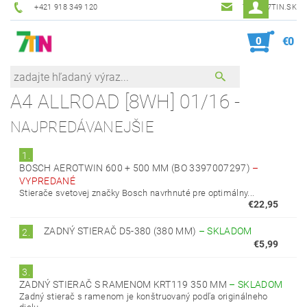
+421 918 349 120
7TIN@7TIN.SK
0
€0
A4 ALLROAD [8WH] 01/16 -
NAJPREDÁVANEJŠIE
1.
BOSCH AEROTWIN 600 + 500 MM (BO 3397007297)
–
VYPREDANÉ
Stierače svetovej značky Bosch navrhnuté pre optimálny...
€22,95
ZADNÝ STIERAČ D5-380 (380 MM)
–
SKLADOM
2.
€5,99
3.
ZADNÝ STIERAČ S RAMENOM KRT119 350 MM
–
SKLADOM
Zadný stierač s ramenom je konštruovaný podľa originálneho