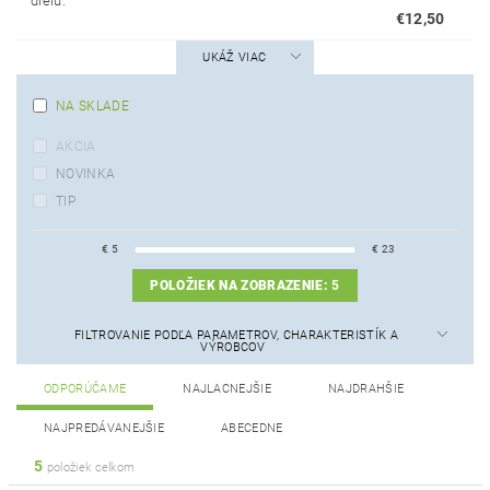
dielu.
€12,50
UKÁŽ VIAC
NA SKLADE
AKCIA
NOVINKA
TIP
€
5
€
23
POLOŽIEK NA ZOBRAZENIE:
5
FILTROVANIE PODĽA PARAMETROV, CHARAKTERISTÍK A
VÝROBCOV
ODPORÚČAME
NAJLACNEJŠIE
NAJDRAHŠIE
NAJPREDÁVANEJŠIE
ABECEDNE
5
položiek celkom