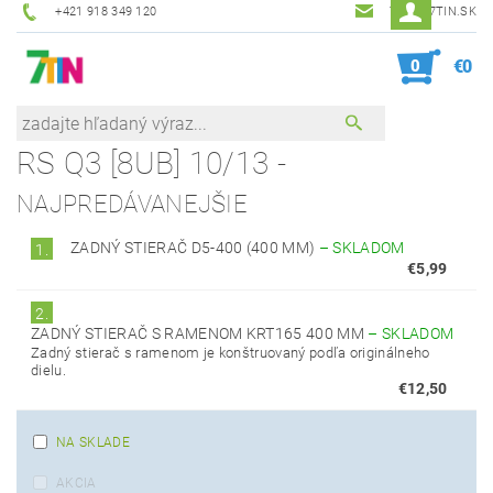
+421 918 349 120
7TIN@7TIN.SK
0
€0
RS Q3 [8UB] 10/13 -
NAJPREDÁVANEJŠIE
ZADNÝ STIERAČ D5-400 (400 MM)
–
SKLADOM
1.
€5,99
2.
ZADNÝ STIERAČ S RAMENOM KRT165 400 MM
–
SKLADOM
Zadný stierač s ramenom je konštruovaný podľa originálneho
dielu.
€12,50
NA SKLADE
AKCIA