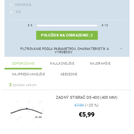
NOVINKA
TIP
€
5
€
13
POLOŽIEK NA ZOBRAZENIE:
2
FILTROVANIE PODĽA PARAMETROV, CHARAKTERISTÍK A
VÝROBCOV
ODPORÚČAME
NAJLACNEJŠIE
NAJDRAHŠIE
NAJPREDÁVANEJŠIE
ABECEDNE
2
položiek celkom
ZADNÝ STIERAČ D5-400 (400 MM)
€7,99
(–25 %)
€5,99