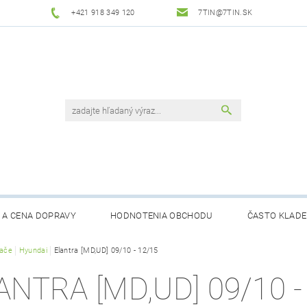
+421 918 349 120
7TIN@7TIN.SK
 A CENA DOPRAVY
HODNOTENIA OBCHODU
ČASTO KLADE
rače
Hyundai
Elantra [MD,UD] 09/10 - 12/15
ANTRA [MD,UD] 09/10 -