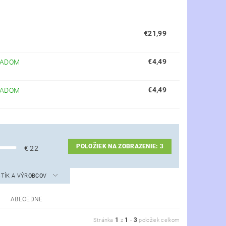
€21,99
€4,49
LADOM
€4,49
LADOM
POLOŽIEK NA ZOBRAZENIE:
3
€
22
STÍK A VÝROBCOV
ABECEDNE
1
1
3
Stránka
z
-
položiek celkom