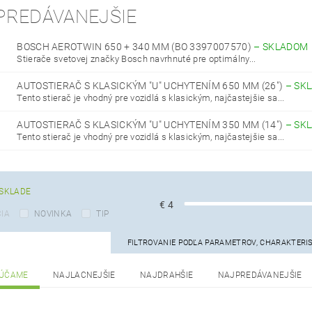
PREDÁVANEJŠIE
BOSCH AEROTWIN 650 + 340 MM (BO 3397007570)
–
SKLADOM
Stierače svetovej značky Bosch navrhnuté pre optimálny...
AUTOSTIERAČ S KLASICKÝM "U" UCHYTENÍM 650 MM (26")
–
SK
Tento stierač je vhodný pre vozidlá s klasickým, najčastejšie sa...
AUTOSTIERAČ S KLASICKÝM "U" UCHYTENÍM 350 MM (14")
–
SK
Tento stierač je vhodný pre vozidlá s klasickým, najčastejšie sa...
SKLADE
€
4
IA
NOVINKA
TIP
FILTROVANIE PODĽA PARAMETROV, CHARAKTERI
ÚČAME
NAJLACNEJŠIE
NAJDRAHŠIE
NAJPREDÁVANEJŠIE