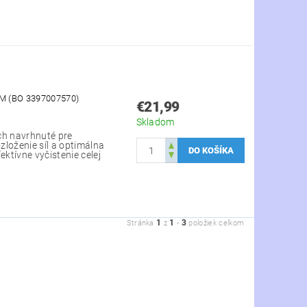
M (BO 3397007570)
€21,99
Skladom
ch navrhnuté pre
zloženie síl a optimálna
ktívne vyčistenie celej
1
1
3
Stránka
z
-
položiek celkom