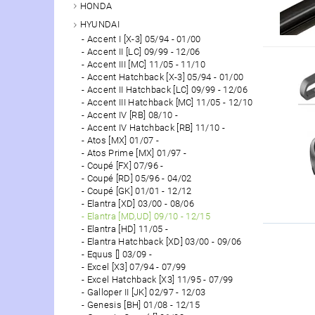
HONDA
HYUNDAI
Accent I [X-3] 05/94 - 01/00
Accent II [LC] 09/99 - 12/06
Accent III [MC] 11/05 - 11/10
Accent Hatchback [X-3] 05/94 - 01/00
Accent II Hatchback [LC] 09/99 - 12/06
Accent III Hatchback [MC] 11/05 - 12/10
Accent IV [RB] 08/10 -
Accent IV Hatchback [RB] 11/10 -
Atos [MX] 01/07 -
Atos Prime [MX] 01/97 -
Coupé [FX] 07/96 -
Coupé [RD] 05/96 - 04/02
Coupé [GK] 01/01 - 12/12
Elantra [XD] 03/00 - 08/06
Elantra [MD,UD] 09/10 - 12/15
Elantra [HD] 11/05 -
Elantra Hatchback [XD] 03/00 - 09/06
Equus [] 03/09 -
Excel [X3] 07/94 - 07/99
Excel Hatchback [X3] 11/95 - 07/99
Galloper II [JK] 02/97 - 12/03
Genesis [BH] 01/08 - 12/15