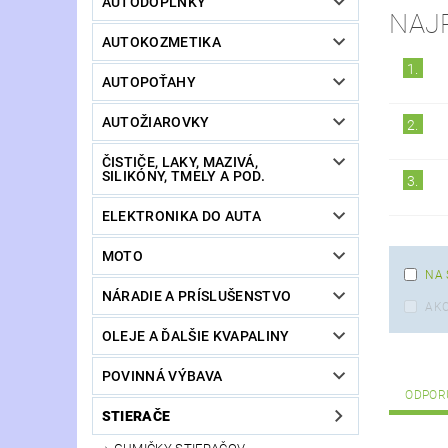
AUTODOPLNKY
NAJ
AUTOKOZMETIKA
1.
AUTOPOŤAHY
AUTOŽIAROVKY
2.
ČISTIČE, LAKY, MAZIVÁ,
SILIKÓNY, TMELY A POD.
3.
ELEKTRONIKA DO AUTA
MOTO
NA 
NÁRADIE A PRÍSLUŠENSTVO
AKC
OLEJE A ĎALŠIE KVAPALINY
POVINNÁ VÝBAVA
ODPOR
STIERAČE