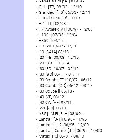
Genesis Coupé [] 01/08 -
Getz [TB] 08/02 - 12/10
Grandeur [TG] 06/03 - 12/11
Grand Santa Fé [] 1/13 -
H-1 [TQ] 02/08 -
H-1/Starex [A1] 06/97 - 12/07
H100 [] 07/93 - 12/04
H350 [] 04/15 -
i10 [PA]10/07 - 02/16
i10 [BA,IA] 08/13 -
i20 [PB] 08/08 - 12/15
i20 [GB,IB] 11/14 -
i30 [FD] 10/07 - 05/12
i30 [GD] 06/11 - 01/17
i30 Combi [FD] 10/07 - 06/12
i30 Combi [GD] 06/12 - 03/17
i30 Coupé [] 05/13 -
i40 [VF] 03/12 -
i40 CW [VF] 07/11 -
ix20 [JC] 11/10 -
ix35 [LM,EL,ELH] 08/09 -
Lantra I [J-1]10/90 - 11/95
Lantra II [J-2] 06/95 - 12/00
Lantra II Combi [J-2] 06/95 - 10/00
Matrix [FC] 06/01 - 08/10