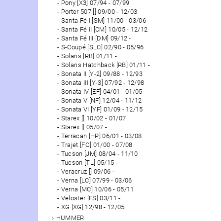
Pony [X3] 07/94 - 07/99
Porter 507 [] 09/00 - 12/03
Santa Fé I [SM] 11/00 - 03/06
Santa Fé II [CM] 10/05 - 12/12
Santa Fé III [DM] 09/12 -
S-Coupé [SLC] 02/90 - 05/96
Solaris [RB] 01/11 -
Solaris Hatchback [RB] 01/11 -
Sonata II [Y-2] 09/88 - 12/93
Sonata III [Y-3] 07/92 - 12/98
Sonata IV [EF] 04/01 - 01/05
Sonata V [NF] 12/04 - 11/12
Sonata VI [YF] 01/09 - 12/15
Starex [] 10/02 - 01/07
Starex [] 05/07 -
Terracan [HP] 06/01 - 03/08
Trajet [FO] 01/00 - 07/08
Tucson [JM] 08/04 - 11/10
Tucson [TL] 05/15 -
Veracruz [] 09/06 -
Verna [LC] 07/99 - 03/06
Verna [MC] 10/06 - 05/11
Veloster [FS] 03/11 -
XG [XG] 12/98 - 12/05
HUMMER