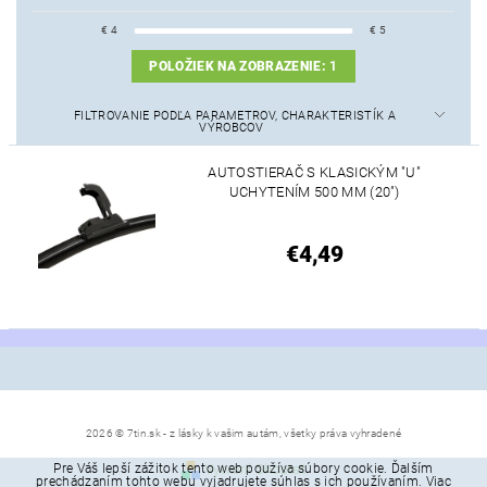
€
4
€
5
POLOŽIEK NA ZOBRAZENIE:
1
FILTROVANIE PODĽA PARAMETROV, CHARAKTERISTÍK A
VÝROBCOV
AUTOSTIERAČ S KLASICKÝM "U"
UCHYTENÍM 500 MM (20")
€4,49
2026 © 7tin.sk - z lásky k vašim autám, všetky práva vyhradené
Pre Váš lepší zážitok tento web používa súbory cookie. Ďalším
Vytvoril Shoptet
prechádzaním tohto webu vyjadrujete súhlas s ich používaním. Viac