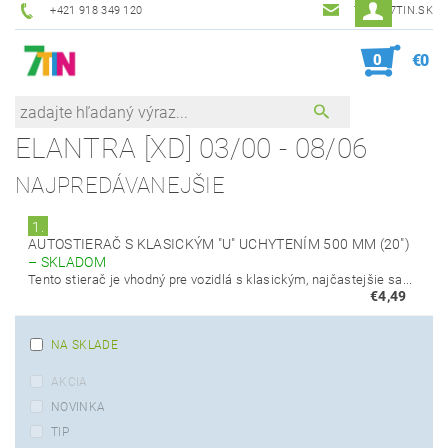
+421 918 349 120
7TIN@7TIN.SK
0
€0
ELANTRA [XD] 03/00 - 08/06
NAJPREDÁVANEJŠIE
1.
AUTOSTIERAČ S KLASICKÝM "U" UCHYTENÍM 500 MM (20")
–
SKLADOM
Tento stierač je vhodný pre vozidlá s klasickým, najčastejšie sa...
€4,49
NA SKLADE
AKCIA
NOVINKA
TIP