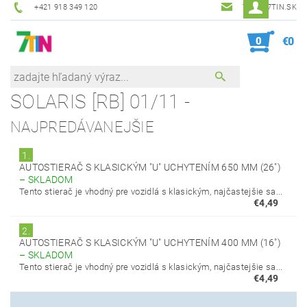
+421 918 349 120
7TIN@7TIN.SK
0
€0
SOLARIS [RB] 01/11 -
NAJPREDÁVANEJŠIE
1.
AUTOSTIERAČ S KLASICKÝM "U" UCHYTENÍM 650 MM (26")
–
SKLADOM
Tento stierač je vhodný pre vozidlá s klasickým, najčastejšie sa...
€4,49
2.
AUTOSTIERAČ S KLASICKÝM "U" UCHYTENÍM 400 MM (16")
–
SKLADOM
Tento stierač je vhodný pre vozidlá s klasickým, najčastejšie sa...
€4,49