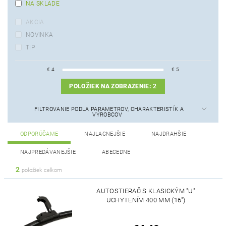
NA SKLADE
AKCIA
NOVINKA
TIP
€
4
€
5
POLOŽIEK NA ZOBRAZENIE:
2
FILTROVANIE PODĽA PARAMETROV, CHARAKTERISTÍK A
VÝROBCOV
ODPORÚČAME
NAJLACNEJŠIE
NAJDRAHŠIE
NAJPREDÁVANEJŠIE
ABECEDNE
2
položiek celkom
AUTOSTIERAČ S KLASICKÝM "U"
UCHYTENÍM 400 MM (16")