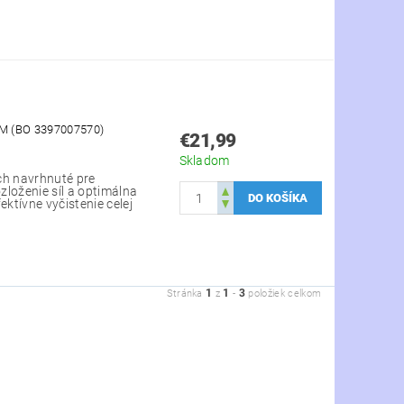
M (BO 3397007570)
€21,99
Skladom
ch navrhnuté pre
zloženie síl a optimálna
ktívne vyčistenie celej
1
1
3
Stránka
z
-
položiek celkom