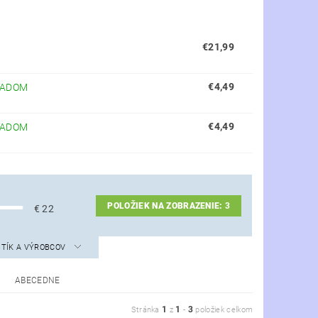
€21,99
€4,49
LADOM
€4,49
LADOM
POLOŽIEK NA ZOBRAZENIE:
3
€
22
STÍK A VÝROBCOV
ABECEDNE
1
1
3
Stránka
z
-
položiek celkom