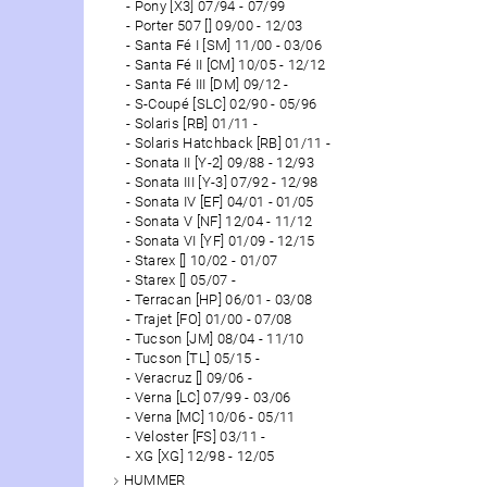
Pony [X3] 07/94 - 07/99
Porter 507 [] 09/00 - 12/03
Santa Fé I [SM] 11/00 - 03/06
Santa Fé II [CM] 10/05 - 12/12
Santa Fé III [DM] 09/12 -
S-Coupé [SLC] 02/90 - 05/96
Solaris [RB] 01/11 -
Solaris Hatchback [RB] 01/11 -
Sonata II [Y-2] 09/88 - 12/93
Sonata III [Y-3] 07/92 - 12/98
Sonata IV [EF] 04/01 - 01/05
Sonata V [NF] 12/04 - 11/12
Sonata VI [YF] 01/09 - 12/15
Starex [] 10/02 - 01/07
Starex [] 05/07 -
Terracan [HP] 06/01 - 03/08
Trajet [FO] 01/00 - 07/08
Tucson [JM] 08/04 - 11/10
Tucson [TL] 05/15 -
Veracruz [] 09/06 -
Verna [LC] 07/99 - 03/06
Verna [MC] 10/06 - 05/11
Veloster [FS] 03/11 -
XG [XG] 12/98 - 12/05
HUMMER