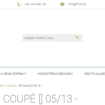
+421 918 349 120
7TIN@7TIN.SK
 A CENA DOPRAVY
HODNOTENIA OBCHODU
ČASTO KLADE
rače
Hyundai
i30 Coupé [] 05/13 -
0 COUPÉ [] 05/13 -