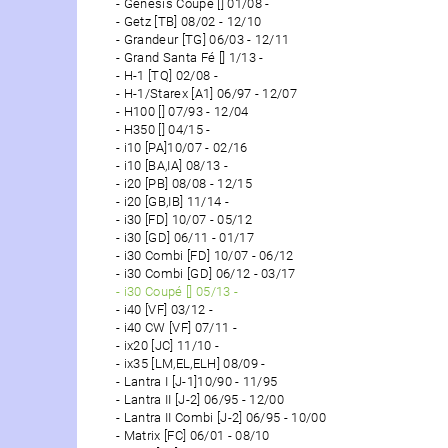
Genesis Coupé [] 01/08 -
Getz [TB] 08/02 - 12/10
Grandeur [TG] 06/03 - 12/11
Grand Santa Fé [] 1/13 -
H-1 [TQ] 02/08 -
H-1/Starex [A1] 06/97 - 12/07
H100 [] 07/93 - 12/04
H350 [] 04/15 -
i10 [PA]10/07 - 02/16
i10 [BA,IA] 08/13 -
i20 [PB] 08/08 - 12/15
i20 [GB,IB] 11/14 -
i30 [FD] 10/07 - 05/12
i30 [GD] 06/11 - 01/17
i30 Combi [FD] 10/07 - 06/12
i30 Combi [GD] 06/12 - 03/17
i30 Coupé [] 05/13 -
i40 [VF] 03/12 -
i40 CW [VF] 07/11 -
ix20 [JC] 11/10 -
ix35 [LM,EL,ELH] 08/09 -
Lantra I [J-1]10/90 - 11/95
Lantra II [J-2] 06/95 - 12/00
Lantra II Combi [J-2] 06/95 - 10/00
Matrix [FC] 06/01 - 08/10