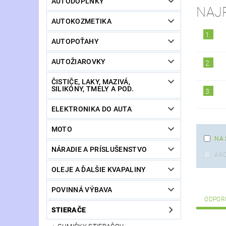
AUTODOPLNKY
NAJ
AUTOKOZMETIKA
1.
AUTOPOŤAHY
AUTOŽIAROVKY
2.
ČISTIČE, LAKY, MAZIVÁ,
SILIKÓNY, TMELY A POD.
3.
ELEKTRONIKA DO AUTA
MOTO
NA 
NÁRADIE A PRÍSLUŠENSTVO
AKC
OLEJE A ĎALŠIE KVAPALINY
POVINNÁ VÝBAVA
ODPOR
STIERAČE