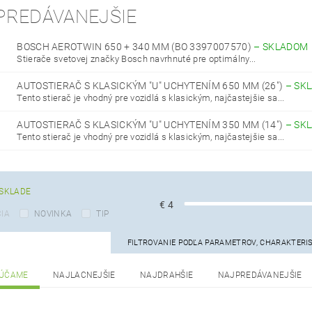
PREDÁVANEJŠIE
BOSCH AEROTWIN 650 + 340 MM (BO 3397007570)
–
SKLADOM
Stierače svetovej značky Bosch navrhnuté pre optimálny...
AUTOSTIERAČ S KLASICKÝM "U" UCHYTENÍM 650 MM (26")
–
SK
Tento stierač je vhodný pre vozidlá s klasickým, najčastejšie sa...
AUTOSTIERAČ S KLASICKÝM "U" UCHYTENÍM 350 MM (14")
–
SK
Tento stierač je vhodný pre vozidlá s klasickým, najčastejšie sa...
SKLADE
€
4
IA
NOVINKA
TIP
FILTROVANIE PODĽA PARAMETROV, CHARAKTERI
ÚČAME
NAJLACNEJŠIE
NAJDRAHŠIE
NAJPREDÁVANEJŠIE