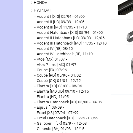
HONDA
HYUNDAI
Accent I [X-3] 05/94 - 01/00
Accent II [LC] 09/99 - 12/06
Accent III [MC] 11/05 - 11/10
Accent Hatchback [X-3] 05/94 - 01/00
Accent II Hatchback [LC] 09/99 - 12/06
Accent III Hatchback [MC] 11/05 - 12/10
Accent IV [RB] 08/10 -
Accent IV Hatchback [RB] 11/10 -
Atos [MX] 01/07 -
Atos Prime [MX] 01/97 -
Coupé [FX] 07/96 -
Coupé [RD] 05/96 - 04/02
Coupé [GK] 01/01 - 12/12
Elantra [XD] 03/00 - 08/06
Elantra [MD,UD] 09/10 - 12/15
Elantra [HD] 11/05 -
Elantra Hatchback [XD] 03/00 - 09/06
Equus [] 03/09 -
Excel [X3] 07/94 - 07/99
Excel Hatchback [X3] 11/95 - 07/99
Galloper II [JK] 02/97 - 12/03
Genesis [BH] 01/08 - 12/15