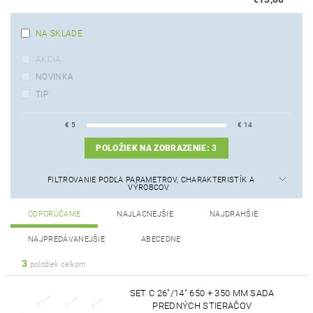
NA SKLADE
AKCIA
NOVINKA
TIP
€
5
€
14
POLOŽIEK NA ZOBRAZENIE:
3
FILTROVANIE PODĽA PARAMETROV, CHARAKTERISTÍK A
VÝROBCOV
ODPORÚČAME
NAJLACNEJŠIE
NAJDRAHŠIE
NAJPREDÁVANEJŠIE
ABECEDNE
3
položiek celkom
SET C 26"/14" 650 + 350 MM SADA
PREDNÝCH STIERAČOV