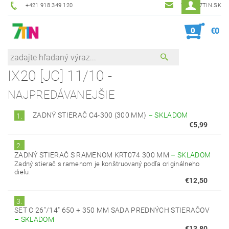
+421 918 349 120
7TIN@7TIN.SK
0
€0
IX20 [JC] 11/10 -
NAJPREDÁVANEJŠIE
ZADNÝ STIERAČ C4-300 (300 MM)
–
SKLADOM
1.
€5,99
2.
ZADNÝ STIERAČ S RAMENOM KRT074 300 MM
–
SKLADOM
Zadný stierač s ramenom je konštruovaný podľa originálneho
dielu.
€12,50
3.
SET C 26"/14" 650 + 350 MM SADA PREDNÝCH STIERAČOV
–
SKLADOM
€13,80