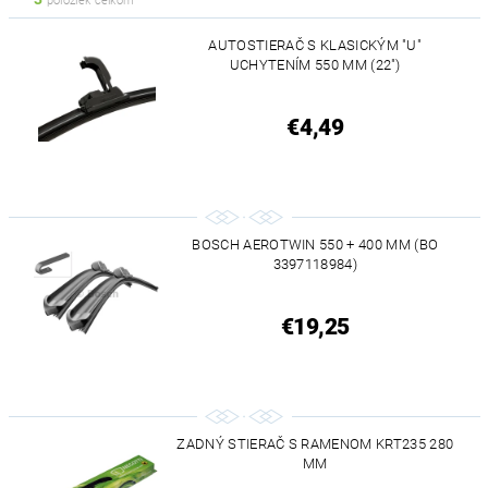
položiek celkom
AUTOSTIERAČ S KLASICKÝM "U"
UCHYTENÍM 550 MM (22")
€4,49
BOSCH AEROTWIN 550 + 400 MM (BO
3397118984)
€19,25
ZADNÝ STIERAČ S RAMENOM KRT235 280
MM