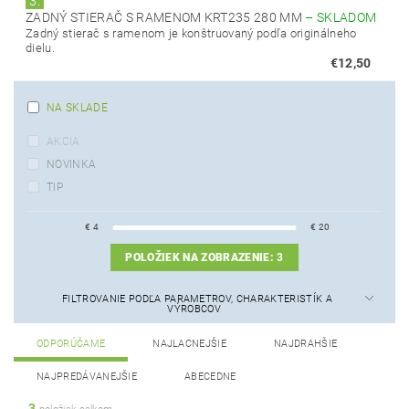
3.
ZADNÝ STIERAČ S RAMENOM KRT235 280 MM
–
SKLADOM
Zadný stierač s ramenom je konštruovaný podľa originálneho
dielu.
€12,50
NA SKLADE
AKCIA
NOVINKA
TIP
€
4
€
20
POLOŽIEK NA ZOBRAZENIE:
3
FILTROVANIE PODĽA PARAMETROV, CHARAKTERISTÍK A
VÝROBCOV
ODPORÚČAME
NAJLACNEJŠIE
NAJDRAHŠIE
NAJPREDÁVANEJŠIE
ABECEDNE
3