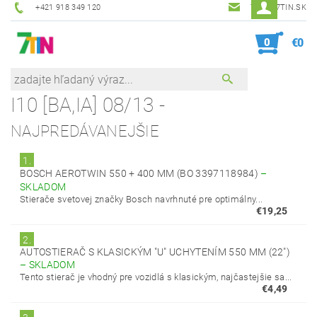
+421 918 349 120
7TIN@7TIN.SK
0
€0
I10 [BA,IA] 08/13 -
NAJPREDÁVANEJŠIE
1.
BOSCH AEROTWIN 550 + 400 MM (BO 3397118984)
–
SKLADOM
Stierače svetovej značky Bosch navrhnuté pre optimálny...
€19,25
2.
AUTOSTIERAČ S KLASICKÝM "U" UCHYTENÍM 550 MM (22")
–
SKLADOM
Tento stierač je vhodný pre vozidlá s klasickým, najčastejšie sa...
€4,49