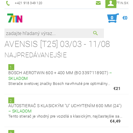
+421 918 349 120
7TIN@7TIN.SK
0
€0
AVENSIS [T25] 03/03 - 11/08
NAJPREDÁVANEJŠIE
1.
BOSCH AEROTWIN 600 + 400 MM (BO 3397118907)
–
SKLADOM
Stierače svetovej značky Bosch navrhnuté pre optimálny...
€21
2.
AUTOSTIERAČ S KLASICKÝM "U" UCHYTENÍM 600 MM (24")
–
SKLADOM
Tento stierač je vhodný pre vozidlá s klasickým, najčastejšie sa...
€4,49