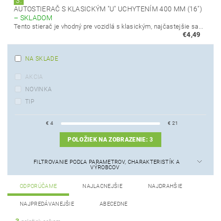
3.
AUTOSTIERAČ S KLASICKÝM "U" UCHYTENÍM 400 MM (16")
–
SKLADOM
Tento stierač je vhodný pre vozidlá s klasickým, najčastejšie sa...
€4,49
NA SKLADE
AKCIA
NOVINKA
TIP
€
4
€
21
POLOŽIEK NA ZOBRAZENIE:
3
FILTROVANIE PODĽA PARAMETROV, CHARAKTERISTÍK A
VÝROBCOV
ODPORÚČAME
NAJLACNEJŠIE
NAJDRAHŠIE
NAJPREDÁVANEJŠIE
ABECEDNE