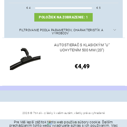
€
4
€
5
POLOŽIEK NA ZOBRAZENIE:
1
FILTROVANIE PODĽA PARAMETROV, CHARAKTERISTÍK A
VÝROBCOV
AUTOSTIERAČ S KLASICKÝM "U"
UCHYTENÍM 500 MM (20")
€4,49
2026 © 7tin.sk - z lásky k vašim autám, všetky práva vyhradené
Pre Váš lepší zážitok tento web používa súbory cookie. Ďalším
Vytvoril Shoptet
prechádzaním tohto webu vyjadrujete súhlas s ich používaním. Viac