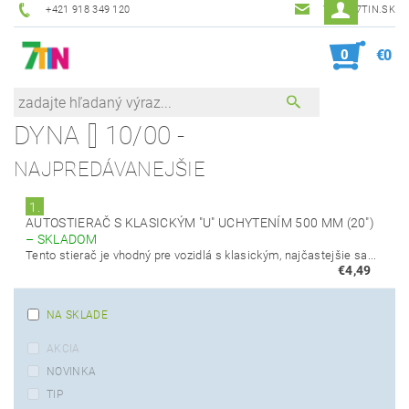
+421 918 349 120
7TIN@7TIN.SK
0
€0
DYNA [] 10/00 -
NAJPREDÁVANEJŠIE
1.
AUTOSTIERAČ S KLASICKÝM "U" UCHYTENÍM 500 MM (20")
–
SKLADOM
Tento stierač je vhodný pre vozidlá s klasickým, najčastejšie sa...
€4,49
NA SKLADE
AKCIA
NOVINKA
TIP