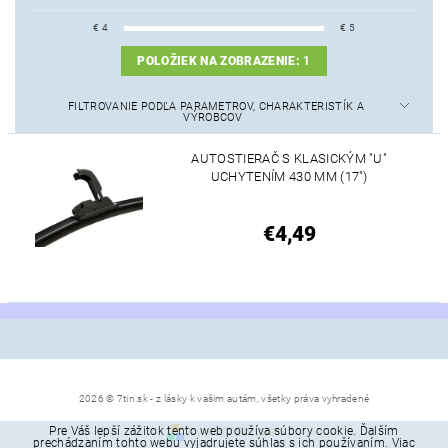
€
4
€
5
POLOŽIEK NA ZOBRAZENIE:
1
FILTROVANIE PODĽA PARAMETROV, CHARAKTERISTÍK A
VÝROBCOV
AUTOSTIERAČ S KLASICKÝM "U"
UCHYTENÍM 430 MM (17")
€4,49
2026 © 7tin.sk - z lásky k vašim autám, všetky práva vyhradené
Pre Váš lepší zážitok tento web používa súbory cookie. Ďalším
Vytvoril Shoptet
prechádzaním tohto webu vyjadrujete súhlas s ich používaním. Viac