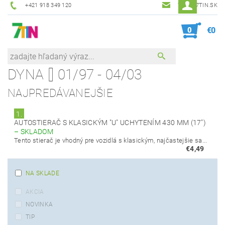
+421 918 349 120
7TIN@7TIN.SK
0
€0
DYNA [] 01/97 - 04/03
NAJPREDÁVANEJŠIE
1.
AUTOSTIERAČ S KLASICKÝM "U" UCHYTENÍM 430 MM (17")
–
SKLADOM
Tento stierač je vhodný pre vozidlá s klasickým, najčastejšie sa...
€4,49
NA SKLADE
AKCIA
NOVINKA
TIP