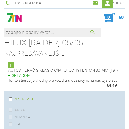
+421 918 349 120
7TIN@7TIN.SK
0
€0
HILUX [RAIDER] 05/05 -
NAJPREDÁVANEJŠIE
1.
AUTOSTIERAČ S KLASICKÝM "U" UCHYTENÍM 480 MM (19")
–
SKLADOM
Tento stierač je vhodný pre vozidlá s klasickým, najčastejšie sa...
€4,49
NA SKLADE
AKCIA
NOVINKA
TIP