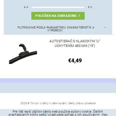
€
4
€
5
POLOŽIEK NA ZOBRAZENIE:
1
FILTROVANIE PODĽA PARAMETROV, CHARAKTERISTÍK A
VÝROBCOV
AUTOSTIERAČ S KLASICKÝM "U"
UCHYTENÍM 480 MM (19")
€4,49
2026 © 7tin.sk - z lásky k vašim autám, všetky práva vyhradené
Pre Váš lepší zážitok tento web používa súbory cookie. Ďalším
Vytvoril Shoptet
prechádzaním tohto webu vyjadrujete súhlas s ich používaním. Viac