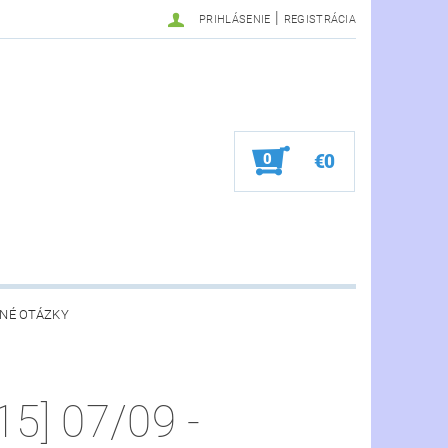
|
PRIHLÁSENIE
REGISTRÁCIA
0
€0
NÉ OTÁZKY
5] 07/09 -