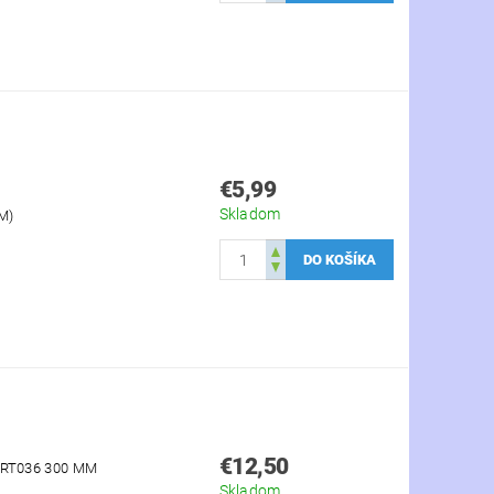
€5,99
Skladom
M)
€12,50
RT036 300 MM
Skladom