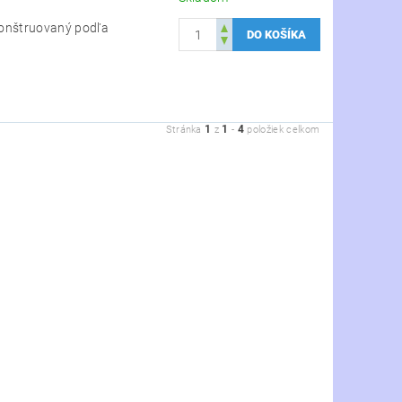
konštruovaný podľa
1
1
4
Stránka
z
-
položiek celkom