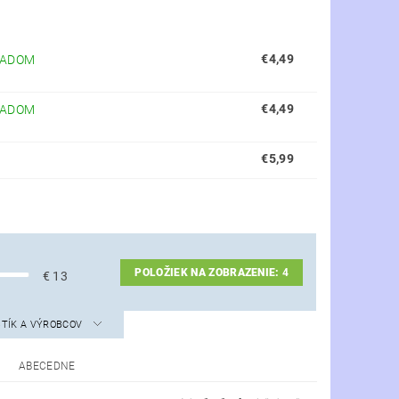
€4,49
LADOM
€4,49
LADOM
€5,99
POLOŽIEK NA ZOBRAZENIE:
4
€
13
STÍK A VÝROBCOV
ABECEDNE