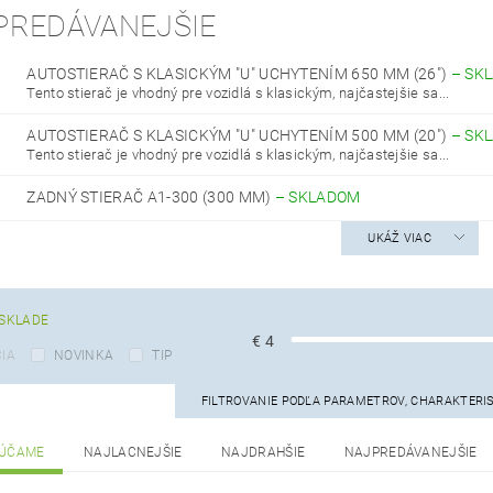
PREDÁVANEJŠIE
AUTOSTIERAČ S KLASICKÝM "U" UCHYTENÍM 650 MM (26")
–
SK
Tento stierač je vhodný pre vozidlá s klasickým, najčastejšie sa...
AUTOSTIERAČ S KLASICKÝM "U" UCHYTENÍM 500 MM (20")
–
SK
Tento stierač je vhodný pre vozidlá s klasickým, najčastejšie sa...
ZADNÝ STIERAČ A1-300 (300 MM)
–
SKLADOM
UKÁŽ VIAC
SKLADE
€
4
IA
NOVINKA
TIP
FILTROVANIE PODĽA PARAMETROV, CHARAKTERI
ÚČAME
NAJLACNEJŠIE
NAJDRAHŠIE
NAJPREDÁVANEJŠIE