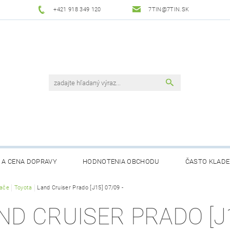
+421 918 349 120
7TIN@7TIN.SK
 A CENA DOPRAVY
HODNOTENIA OBCHODU
ČASTO KLADE
rače
Toyota
Land Cruiser Prado [J15] 07/09 -
ND CRUISER PRADO [J1