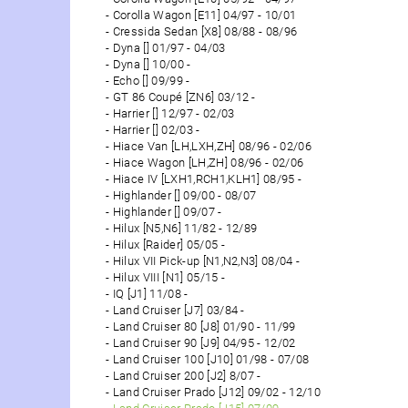
Corolla Wagon [E11] 04/97 - 10/01
Cressida Sedan [X8] 08/88 - 08/96
Dyna [] 01/97 - 04/03
Dyna [] 10/00 -
Echo [] 09/99 -
GT 86 Coupé [ZN6] 03/12 -
Harrier [] 12/97 - 02/03
Harrier [] 02/03 -
Hiace Van [LH,LXH,ZH] 08/96 - 02/06
Hiace Wagon [LH,ZH] 08/96 - 02/06
Hiace IV [LXH1,RCH1,KLH1] 08/95 -
Highlander [] 09/00 - 08/07
Highlander [] 09/07 -
Hilux [N5,N6] 11/82 - 12/89
Hilux [Raider] 05/05 -
Hilux VII Pick-up [N1,N2,N3] 08/04 -
Hilux VIII [N1] 05/15 -
IQ [J1] 11/08 -
Land Cruiser [J7] 03/84 -
Land Cruiser 80 [J8] 01/90 - 11/99
Land Cruiser 90 [J9] 04/95 - 12/02
Land Cruiser 100 [J10] 01/98 - 07/08
Land Cruiser 200 [J2] 8/07 -
Land Cruiser Prado [J12] 09/02 - 12/10