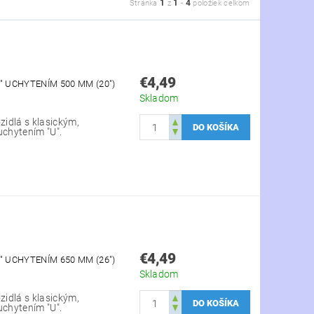
1
1
4
Stránka
z
-
položiek celkom
€4,49
" UCHYTENÍM 500 MM (20")
Skladom
zidlá s klasickým,
uchytením "U".
€4,49
" UCHYTENÍM 650 MM (26")
Skladom
zidlá s klasickým,
uchytením "U".