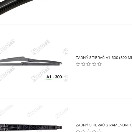
ZADNÝ STIERAČ A1-300 (300 M
ZADNÝ STIERAČ S RAMENOM K