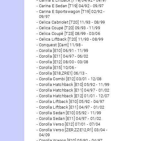
Carina E Liftback [T19] 04/92 - 09/97
Carina E Sedan [T19] 04/92 - 09/97
Carina E Sportswagon [T19] 02/92 -
09/97
Celica Cabriolet [T20] 11/93 - 08/99
Celica Coupé [T20] 09/93 - 11/99
Celica Coupé [T23] 08/99 - 03/06
Celica Liftback [T20] 11/93 - 08/99
Conquest [Carri] 11/98 -
Corolla [E10] 06/91 - 11/99
Corolla [E11] 04/97 - 06/02
Corolla [E12] 08/00 - 03/08
Corolla [E15] 10/06 -
Corolla [E18,ZRE1] 06/13 -
Corolla Combi [E12] 03/01 - 12/08
Corolla Hatchback [E10] 05/92 - 11/99
Corolla Hatchback [E11] 04/97 - 01/02
Corolla Hatchback [E12] 01/01 - 12/07
Corolla Liftback [E10] 05/92 - 04/97
Corolla Liftback [E11] 04/97 - 01/02
Corolla Sedan [E10] 05/92 - 11/99
Corolla Sedan [E11] 04/97 - 01/02
Corolla Verso [E12] 07/01 - 07/04
Corolla Verso [ZER,ZZE12,R1] 03/04 -
04/09
Corolla Wagon [E10] 05/92 - 04/97