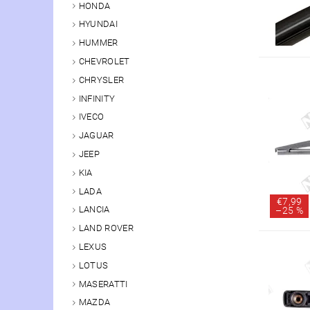
HONDA
HYUNDAI
HUMMER
CHEVROLET
CHRYSLER
INFINITY
IVECO
JAGUAR
JEEP
KIA
LADA
€7,99
LANCIA
–
25 %
LAND ROVER
LEXUS
LOTUS
MASERATTI
MAZDA