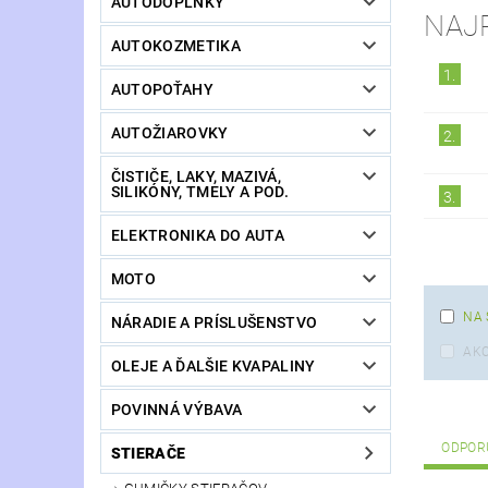
AUTODOPLNKY
NAJ
AUTOKOZMETIKA
1.
AUTOPOŤAHY
AUTOŽIAROVKY
2.
ČISTIČE, LAKY, MAZIVÁ,
SILIKÓNY, TMELY A POD.
3.
ELEKTRONIKA DO AUTA
MOTO
NA 
NÁRADIE A PRÍSLUŠENSTVO
AKC
OLEJE A ĎALŠIE KVAPALINY
POVINNÁ VÝBAVA
ODPOR
STIERAČE