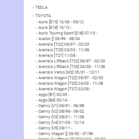
TESLA
TOYOTA
Auris [E15] 10/06 - 09/12
Auris [E18] 10/12 -
Auris Touring Sport [E18] 07/13 -
Avalon [] 09/99 - 08/04
Avensis [T22] 09/97 - 02/03
Avensis [T25] 03/03 - 11/08
Avensis [T27] 11/08 -
Avensis Liftback [T22] 09/97 - 02/03
Avensis Liftback [T25] 04/03 - 11/08
Avensis Verso [M2] 05/01 - 12/11
Avensis Wagon [T22] 09/97 - 02/03
Avensis Wagon [T25] 04/03 - 11/08
Avensis Wagon [T27] 02/09 -
Aygo [B1] 02/05 -
Aygo [B4] 05/14 -
Camry [V1] 06/91 - 06/98
Camry [V2] 08/96 - 09/02
Camry [V3] 08/01 - 11/06
Camry [V4] 01/06 - 12/14
Camry [V5] 09/11 -
Camry Wagon [] 03/92 - 07/96