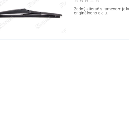
Zadný stierač s ramenom je 
originálneho dielu.