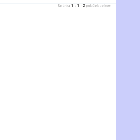
1
1
2
Stránka
z
-
položiek celkom