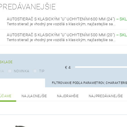
PREDÁVANEJŠIE
AUTOSTIERAČ S KLASICKÝM "U" UCHYTENÍM 600 MM (24")
–
SK
Tento stierač je vhodný pre vozidlá s klasickým, najčastejšie sa...
AUTOSTIERAČ S KLASICKÝM "U" UCHYTENÍM 500 MM (20")
–
SK
Tento stierač je vhodný pre vozidlá s klasickým, najčastejšie sa...
SKLADE
€
4
IA
NOVINKA
TIP
FILTROVANIE PODĽA PARAMETROV, CHARAKTERI
ÚČAME
NAJLACNEJŠIE
NAJDRAHŠIE
NAJPREDÁVANEJŠIE