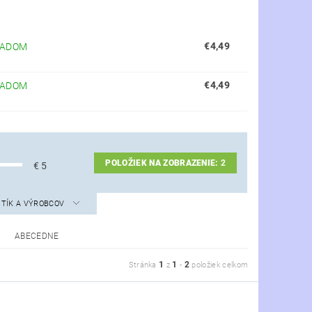
€4,49
LADOM
€4,49
LADOM
POLOŽIEK NA ZOBRAZENIE:
2
€
5
STÍK A VÝROBCOV
ABECEDNE
1
1
2
Stránka
z
-
položiek celkom