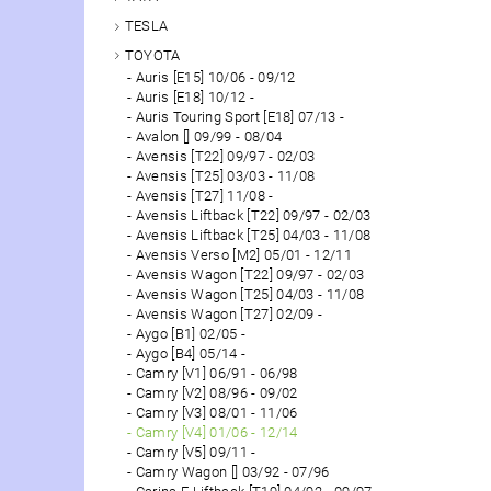
TESLA
TOYOTA
Auris [E15] 10/06 - 09/12
Auris [E18] 10/12 -
Auris Touring Sport [E18] 07/13 -
Avalon [] 09/99 - 08/04
Avensis [T22] 09/97 - 02/03
Avensis [T25] 03/03 - 11/08
Avensis [T27] 11/08 -
Avensis Liftback [T22] 09/97 - 02/03
Avensis Liftback [T25] 04/03 - 11/08
Avensis Verso [M2] 05/01 - 12/11
Avensis Wagon [T22] 09/97 - 02/03
Avensis Wagon [T25] 04/03 - 11/08
Avensis Wagon [T27] 02/09 -
Aygo [B1] 02/05 -
Aygo [B4] 05/14 -
Camry [V1] 06/91 - 06/98
Camry [V2] 08/96 - 09/02
Camry [V3] 08/01 - 11/06
Camry [V4] 01/06 - 12/14
Camry [V5] 09/11 -
Camry Wagon [] 03/92 - 07/96