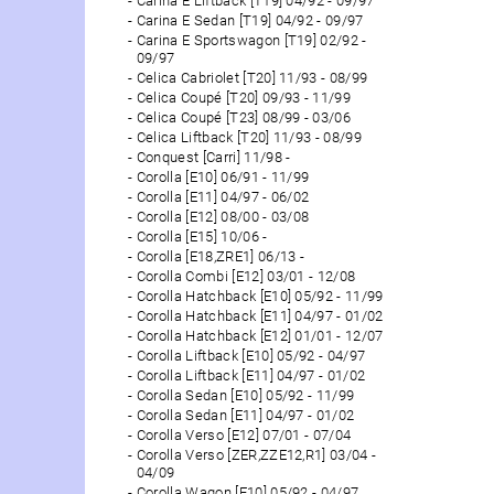
Carina E Liftback [T19] 04/92 - 09/97
Carina E Sedan [T19] 04/92 - 09/97
Carina E Sportswagon [T19] 02/92 -
09/97
Celica Cabriolet [T20] 11/93 - 08/99
Celica Coupé [T20] 09/93 - 11/99
Celica Coupé [T23] 08/99 - 03/06
Celica Liftback [T20] 11/93 - 08/99
Conquest [Carri] 11/98 -
Corolla [E10] 06/91 - 11/99
Corolla [E11] 04/97 - 06/02
Corolla [E12] 08/00 - 03/08
Corolla [E15] 10/06 -
Corolla [E18,ZRE1] 06/13 -
Corolla Combi [E12] 03/01 - 12/08
Corolla Hatchback [E10] 05/92 - 11/99
Corolla Hatchback [E11] 04/97 - 01/02
Corolla Hatchback [E12] 01/01 - 12/07
Corolla Liftback [E10] 05/92 - 04/97
Corolla Liftback [E11] 04/97 - 01/02
Corolla Sedan [E10] 05/92 - 11/99
Corolla Sedan [E11] 04/97 - 01/02
Corolla Verso [E12] 07/01 - 07/04
Corolla Verso [ZER,ZZE12,R1] 03/04 -
04/09
Corolla Wagon [E10] 05/92 - 04/97