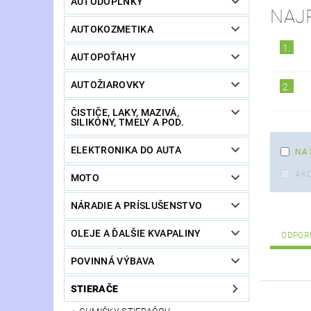
AUTODOPLNKY
NAJ
AUTOKOZMETIKA
1.
AUTOPOŤAHY
AUTOŽIAROVKY
2.
ČISTIČE, LAKY, MAZIVÁ,
SILIKÓNY, TMELY A POD.
ELEKTRONIKA DO AUTA
NA 
AKC
MOTO
NÁRADIE A PRÍSLUŠENSTVO
OLEJE A ĎALŠIE KVAPALINY
ODPOR
POVINNÁ VÝBAVA
STIERAČE