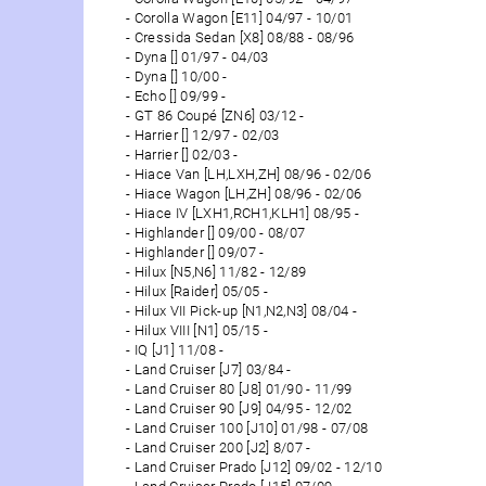
Corolla Wagon [E11] 04/97 - 10/01
Cressida Sedan [X8] 08/88 - 08/96
Dyna [] 01/97 - 04/03
Dyna [] 10/00 -
Echo [] 09/99 -
GT 86 Coupé [ZN6] 03/12 -
Harrier [] 12/97 - 02/03
Harrier [] 02/03 -
Hiace Van [LH,LXH,ZH] 08/96 - 02/06
Hiace Wagon [LH,ZH] 08/96 - 02/06
Hiace IV [LXH1,RCH1,KLH1] 08/95 -
Highlander [] 09/00 - 08/07
Highlander [] 09/07 -
Hilux [N5,N6] 11/82 - 12/89
Hilux [Raider] 05/05 -
Hilux VII Pick-up [N1,N2,N3] 08/04 -
Hilux VIII [N1] 05/15 -
IQ [J1] 11/08 -
Land Cruiser [J7] 03/84 -
Land Cruiser 80 [J8] 01/90 - 11/99
Land Cruiser 90 [J9] 04/95 - 12/02
Land Cruiser 100 [J10] 01/98 - 07/08
Land Cruiser 200 [J2] 8/07 -
Land Cruiser Prado [J12] 09/02 - 12/10