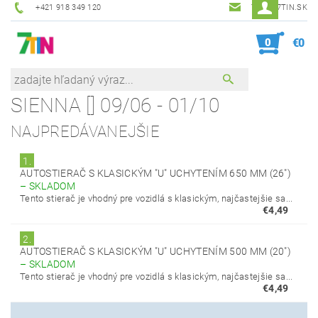
+421 918 349 120
7TIN@7TIN.SK
0
€0
SIENNA [] 09/06 - 01/10
NAJPREDÁVANEJŠIE
1.
AUTOSTIERAČ S KLASICKÝM "U" UCHYTENÍM 650 MM (26")
–
SKLADOM
Tento stierač je vhodný pre vozidlá s klasickým, najčastejšie sa...
€4,49
2.
AUTOSTIERAČ S KLASICKÝM "U" UCHYTENÍM 500 MM (20")
–
SKLADOM
Tento stierač je vhodný pre vozidlá s klasickým, najčastejšie sa...
€4,49