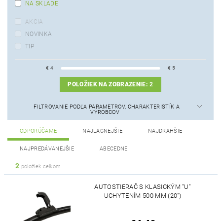
NA SKLADE
AKCIA
NOVINKA
TIP
€
4
€
5
POLOŽIEK NA ZOBRAZENIE:
2
FILTROVANIE PODĽA PARAMETROV, CHARAKTERISTÍK A
VÝROBCOV
ODPORÚČAME
NAJLACNEJŠIE
NAJDRAHŠIE
NAJPREDÁVANEJŠIE
ABECEDNE
2
položiek celkom
AUTOSTIERAČ S KLASICKÝM "U"
UCHYTENÍM 500 MM (20")