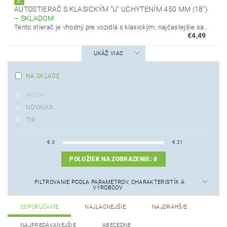
3.
AUTOSTIERAČ S KLASICKÝM "U" UCHYTENÍM 450 MM (18")
–
SKLADOM
Tento stierač je vhodný pre vozidlá s klasickým, najčastejšie sa...
€4,49
UKÁŽ VIAC
NA SKLADE
AKCIA
NOVINKA
TIP
€
3
€
21
POLOŽIEK NA ZOBRAZENIE:
8
FILTROVANIE PODĽA PARAMETROV, CHARAKTERISTÍK A
VÝROBCOV
ODPORÚČAME
NAJLACNEJŠIE
NAJDRAHŠIE
NAJPREDÁVANEJŠIE
ABECEDNE