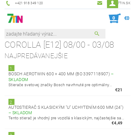
+421 918 349 120
7TIN@7TIN.SK
0
€0
COROLLA [E12] 08/00 - 03/08
NAJPREDÁVANEJŠIE
1.
BOSCH AEROTWIN 600 + 400 MM (BO 3397118907)
–
SKLADOM
Stierače svetovej značky Bosch navrhnuté pre optimálny...
€21
2.
AUTOSTIERAČ S KLASICKÝM "U" UCHYTENÍM 600 MM (24")
–
SKLADOM
Tento stierač je vhodný pre vozidlá s klasickým, najčastejšie sa...
€4,49